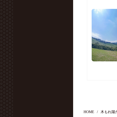
HOME
木もれ陽