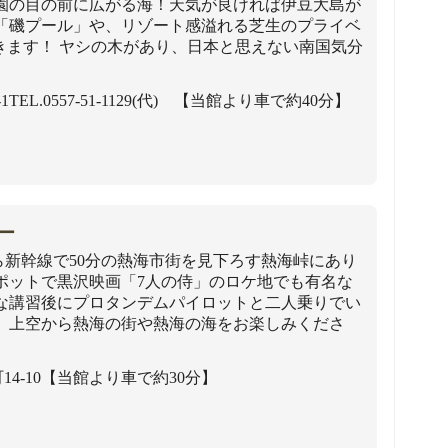
 園の目の前に広がる海！天気が良ければ伊豆大島が
い「磯プール」や、リゾート感溢れる芝生のプライベ
きます！ ヤシの木があり、日本と思えない南国気分
1
TEL.0557-51-1129(代) 【当館より車で約40分】
ー
新幹線で50分の熱海市街を見下ろす熱海峠にあり
ポットで黒沢映画「7人の侍」のロケ地でも有名な
単な講習後にプロタンデムパイロットと二人乗りでい
！ 上空から熱海の街や熱海の海をお楽しみくださ
4-10
【当館より車で約30分】