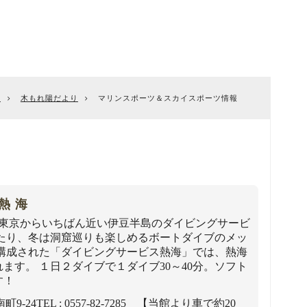
E
木もれ陽だより
マリンスポーツ＆スカイスポーツ情報
。
熱海
！東京からいちばん近い伊豆半島のダイビングサービ
ったり、冬は洞窟巡りも楽しめるボートダイブのメッ
で構成された「ダイビングサービス熱海」では、熱海
ます。 １日２ダイブで１ダイブ30～40分。ソフト
す！
町9-24
TEL : 0557-82-7285 【当館より車で約20